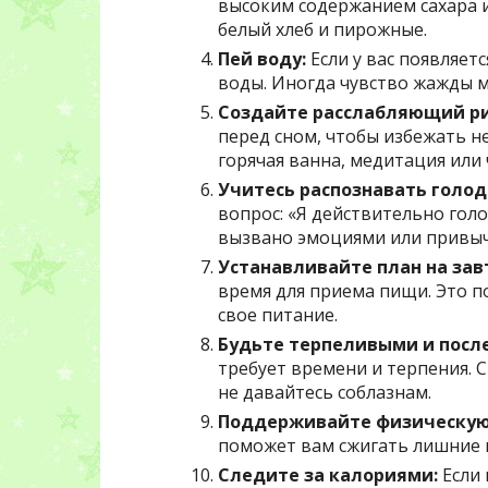
высоким содержанием сахара и
белый хлеб и пирожные.
Пей воду:
Если у вас появляет
воды. Иногда чувство жажды м
Создайте расслабляющий ри
перед сном, чтобы избежать н
горячая ванна, медитация или 
Учитесь распознавать голод
вопрос: «Я действительно гол
вызвано эмоциями или привыч
Устанавливайте план на зав
время для приема пищи. Это 
свое питание.
Будьте терпеливыми и посл
требует времени и терпения. 
не давайтесь соблазнам.
Поддерживайте физическую
поможет вам сжигать лишние 
Следите за калориями:
Если 