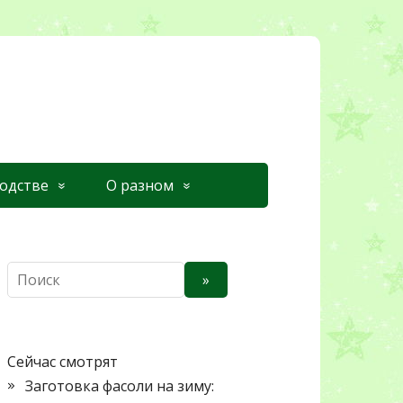
одстве
О разном
П
»
о
и
с
к
Сейчас смотрят
Заготовка фасоли на зиму: