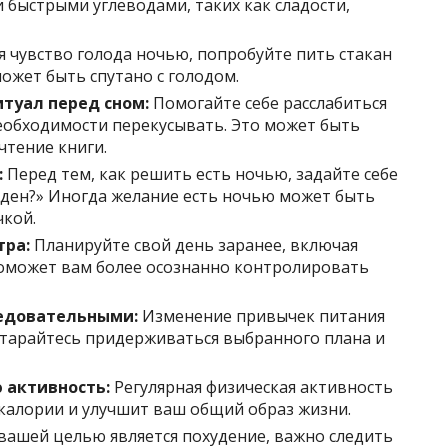
 быстрыми углеводами, таких как сладости,
ся чувство голода ночью, попробуйте пить стакан
ожет быть спутано с голодом.
туал перед сном:
Помогайте себе расслабиться
еобходимости перекусывать. Это может быть
чтение книги.
:
Перед тем, как решить есть ночью, задайте себе
оден?» Иногда желание есть ночью может быть
кой.
тра:
Планируйте свой день заранее, включая
поможет вам более осознанно контролировать
едовательными:
Изменение привычек питания
Старайтесь придерживаться выбранного плана и
 активность:
Регулярная физическая активность
калории и улучшит ваш общий образ жизни.
вашей целью является похудение, важно следить