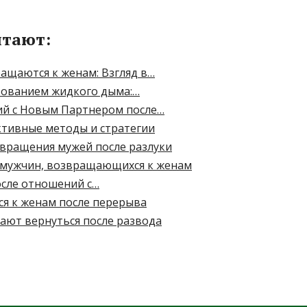
итают:
ащаются к женам: Взгляд в…
зованием жидкого дыма:…
й с Новым Партнером после…
ективные методы и стратегии
вращения мужей после разлуки
у мужчин, возвращающихся к женам
осле отношений с…
я к женам после перерыва
ают вернуться после развода