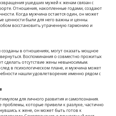
возвращения ушедших мужей к женам связан с
форте. Отношения, накопленные годами, создают
ности. Когда мужчина остается один, он может
ые ценности были для него важны и ценны.
собом восстановить утраченную гармонию и
 созданы в отношениях, могут оказать мощное
вернуться. Воспоминания о совместно прожитых
ут сделать отсутствие жены невыносимым.
след в психологическом плане, и мужчина может
ребности нашли удовлетворение именно рядом с
е
тимулом для личного развития и самопознания.
 проблемы, которые привели к разлуке, частично
нувшись к жене, он может быть готов к
достатками. Самопознание и личностный рост –