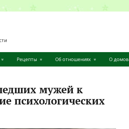
сти
Рецепты
Об отношениях
О домов
шедших мужей к
ие психологических