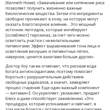
(Kenneth Howe): «Замачивание или кипячение риса
позволяет получить жизненно важные
биологические вещества. Затем эти ингредиенты
свободно проникают в кожу, на которую могут
оказать благотворное влияние… Это мощный
источник пептидов, которые ингибируют
[ослабляют] тирозиназ, за счет чего можно
осветлить участки с нежелательными
пигментами. Эффект выравнивания тона лица и
осветления веснушек и пигментных пятен,
наверное, ценится азиатами больше других».
Доктор Хоу также отмечает, что рисовая вода
богата антиоксидантами, поэтому помогает
бороться с разрушительным действием
свободных радикалов, а значит, замедляет
процесс старения. Еще один важный компонент
— витамин E. Он укрепляет, увлажняет, придает
блеск и даже способствует заживлению. «Это
процедура, которая успокаивает и смягчает, в
том числе борется с потрескиваниями и ожогами