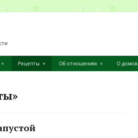
сти
Рецепты
Об отношениях
О домов
ты»
апустой