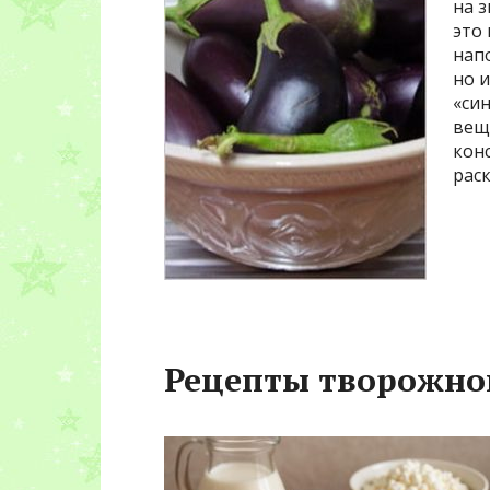
на 
это
нап
но и
«си
вещ
кон
рас
Рецепты творожно